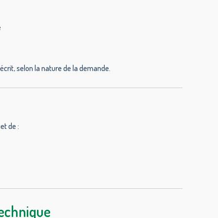
e
crit, selon la nature de la demande.
et de :
echnique