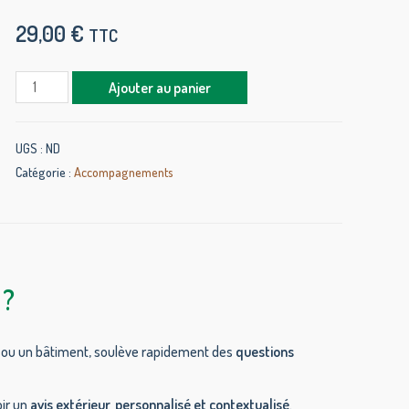
29,00
€
TTC
Ajouter au panier
UGS :
ND
Catégorie :
Accompagnements
 ?
on ou un bâtiment, soulève rapidement des
questions
oir un
avis extérieur, personnalisé et contextualisé
.