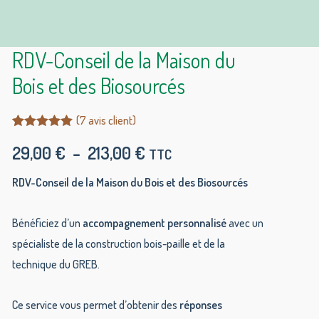
RDV-Conseil de la Maison du
Bois et des Biosourcés
(
7
avis client)
Noté
7
5.00
29,00
€
–
213,00
€
sur 5 basé
TTC
sur
notations
RDV-Conseil de la Maison du Bois et des Biosourcés
client
Bénéficiez d’un
accompagnement personnalisé
avec un
spécialiste de la construction bois-paille et de la
technique du GREB.
Ce service vous permet d’obtenir des
réponses