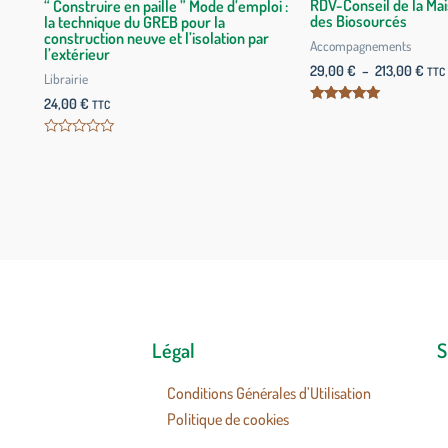
RDV-Conseil de la Mai
“ Construire en paille ” Mode d’emploi :
des Biosourcés
la technique du GREB pour la
construction neuve et l’isolation par
Accompagnements
l’extérieur
29,00
€
–
213,00
€
TTC
Librairie
24,00
€
TTC
Note
5.00
sur 5
Note
0
sur
5
Légal
S
Conditions Générales d’Utilisation
Politique de cookies