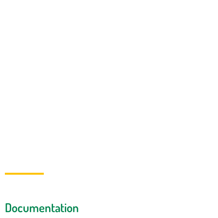
habitat.
La technique GREB rend accessible à tous un habitat de
qualité, performant et économique.
Documentation