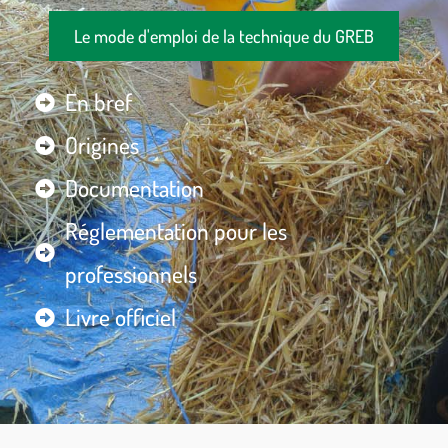
Le mode d'emploi de la technique du GREB
En bref
Origines
Documentation
Réglementation pour les
professionnels
Livre officiel