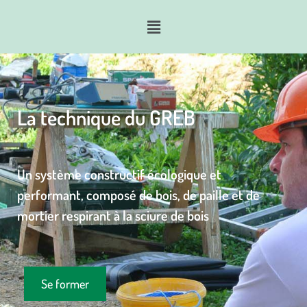
La technique du GREB
Un système constructif écologique et
performant, composé de bois, de paille et de
mortier respirant à la sciure de bois
Se former